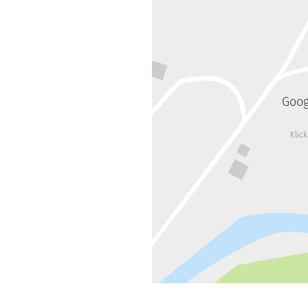
Goog
Klic